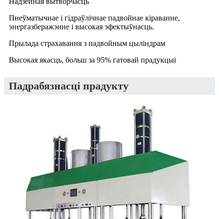
Надзейная вытворчасць
Пнеўматычнае і гідраўлічнае падвойнае кіраванне,
энергазберажэнне і высокая эфектыўнасць.
Прылада страхавання з падвойным цыліндрам
Высокая якасць, больш за 95% гатовай прадукцыі
Падрабязнасці прадукту