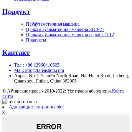
Прадукт
Паўаўтаматычная машына
Цалкам аўтаматычная машына SD-P21
Цалкам аўтаматычная машына серыі LD-12
Прадукты
Кантакт
Тэл.: +86 13960410605
Mail: info@fareastintl.com
Адрас: No.1, YuanFu North Road, NanHuan Road, Licheng,
Quanzhou, Fujian, China 362005
© Аўтарскае права - 2010-2022: Усе правы абаронены.
Карта
сайта
Адправіць электронны ліст
x