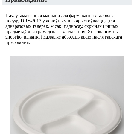
Паўаўтаматычная машына для фармавання сталовага
посуду DRY-2017 у асноўным выкарыстоўваецца для
аднаразовых талерак, місак, падносаў, скрынак і іншых
прадметаў для грамадскага харчавання. Яна эканоміць
энергію, выдаткі і дазваляе абрэзаць краю пасля гарачага
прэсавання.