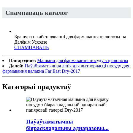
Спампаваць каталог
Брашура па абсталяванні для фармавання цэлюлозы на
Далёкім Усходзе
СПАМПАВАЦЬ
Папярэдняе:
Машына для фармавання посуду з цэлюлозы
Далей:
Паўаўтаматычная лінія для вытворчасці посуду для
фармавання валакна Far East Dry-2017
Катэгорыі прадуктаў
Паўаўтаматычны
біяраскладальны аднаразовы...