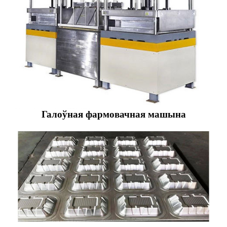
Галоўная фармовачная машына