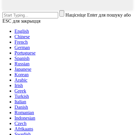
Націсніце Enter для пошуку або
ESC для закрыцця
English
Chinese
French
German
Portuguese
Spanish
Russian
Japanese
Korean
Arabic
Irish
Greek
Turkish
Italian
Danish
Romanian
Indonesian
Czech
Afrikaans
Swedish