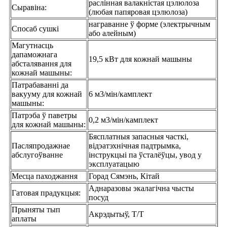
раслінная валакністая цэлюлоза
Сыравіна:
(любая папяровая цэлюлоза)
награванне ў форме (электрычным
Спосаб сушкі
або алейным)
Магутнасць
дапаможнага
19,5 кВт для кожнай машыны
абсталявання для
кожнай машыны:
Патрабаванні да
вакууму для кожнай
6 м3/мін/камплект
машыны:
Патрэба ў паветры
0,2 м3/мін/камплект
для кожнай машыны:
Бясплатныя запасныя часткі,
Пасляпродажнае
відэатэхнічная падтрымка,
абслугоўванне
інструкцыі па ўсталёўцы, увод у
эксплуатацыю
Месца паходжання
Горад Сямэнь, Кітай
Аднаразовы экалагічна чысты
Гатовая прадукцыя:
посуд
Прыняты тып
Акрэдытыў, Т/Т
аплаты