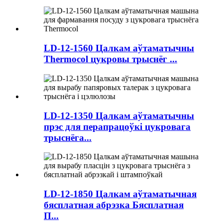
LD-12-1560 Цалкам аўтаматычны
Thermocol цукровы трыснёг ...
LD-12-1350 Цалкам аўтаматычны
прэс для перапрацоўкі цукровага
трыснёга...
LD-12-1850 Цалкам аўтаматычная
бясплатная абрэзка Бясплатная
П...