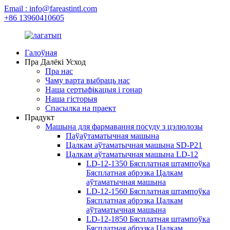
Email : info@fareastintl.com
+86 13960410605
Галоўная
Пра Далёкі Усход
Пра нас
Чаму варта выбраць нас
Наша сертыфікацыя і гонар
Наша гісторыя
Спасылка на праект
Прадукт
Машына для фармавання посуду з цэлюлозы
Паўаўтаматычная машына
Цалкам аўтаматычная машына SD-P21
Цалкам аўтаматычная машына LD-12
LD-12-1350 Бясплатная штампоўка
Бясплатная абрэзка Цалкам
аўтаматычная машына
LD-12-1560 Бясплатная штампоўка
Бясплатная абрэзка Цалкам
аўтаматычная машына
LD-12-1850 Бясплатная штампоўка
Бясплатная абрэзка Цалкам