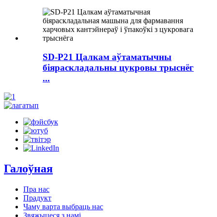
SD-P21 Цалкам аўтаматычны
біяраскладальны цукровы трыснёг
...
Галоўная
Пра нас
Прадукт
Чаму варта выбраць нас
Звяжыцеся з намі