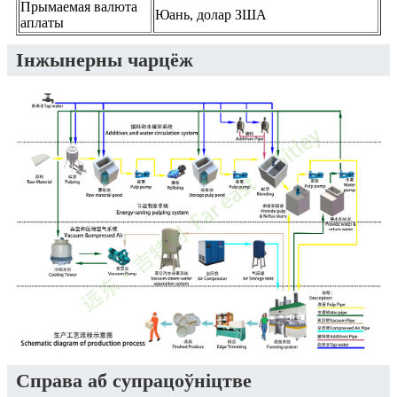
Прымаемая валюта
Юань, долар ЗША
аплаты
Інжынерны чарцёж
Справа аб супрацоўніцтве