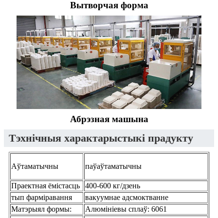
Вытворчая форма
Абрэзная машына
Тэхнічныя характарыстыкі прадукту
Аўтаматычны
паўаўтаматычны
Праектная ёмістасць
400-600 кг/дзень
тып фарміравання
вакуумнае адсмоктванне
Матэрыял формы:
Алюмініевы сплаў: 6061