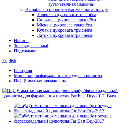
аўтаматычная машына
Вырабы з цэлюлозна-фармаванага посуду
Талерка з цукровага трыснёга
Скрыня з цукровага трыснёга
Міска з цукровага трыснёга
Кубак з цукровага трыснёга
Латок з цукровага трыснёга
Навіны
Звяжыцеся з намі
Падтрымка
English
Галоўная
Машына для фармавання посуду з цэлюлозы
Паўаўтаматычная машына