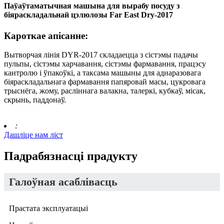
Паўаўтаматычная машына для вырабу посуду з
біяраскладальнай цэлюлозы Far East Dry-2017
Кароткае апісанне:
Вытворчая лінія DYR-2017 складаецца з сістэмы падачы
пульпы, сістэмы харчавання, сістэмы фармавання, працэсу
кантролю і ўпакоўкі, а таксама машыны для аднаразовага
біяраскладальнага фармавання папяровай масы, цукровага
трыснёга, жому, расліннага валакна, талеркі, кубкаў, місак,
скрынь, паддонаў.
:
Дашліце нам ліст
Падрабязнасці прадукту
Галоўная асаблівасць
Прастата эксплуатацыі