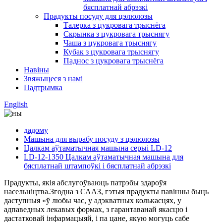
бясплатнай абрэзкі
Прадукты посуду для цэлюлозы
Талерка з цукровага трыснёга
Скрынка з цукровага трыснягу
Чаша з цукровага трыснягу
Кубак з цукровага трыснягу
Паднос з цукровага трыснёга
Навіны
Звяжыцеся з намі
Падтрымка
English
дадому
Машына для вырабу посуду з цэлюлозы
Цалкам аўтаматычная машына серыі LD-12
LD-12-1350 Цалкам аўтаматычная машына для
бясплатнай штампоўкі і бясплатнай абрэзкі
Прадукты, якія абслугоўваюць патрэбы здароўя
насельніцтва.Згодна з СААЗ, гэтыя прадукты павінны быць
даступныя «ў любы час, у адэкватных колькасцях, у
адпаведных лекавых формах, з гарантаванай якасцю і
дастатковай інфармацыяй, і па цане, якую могуць сабе