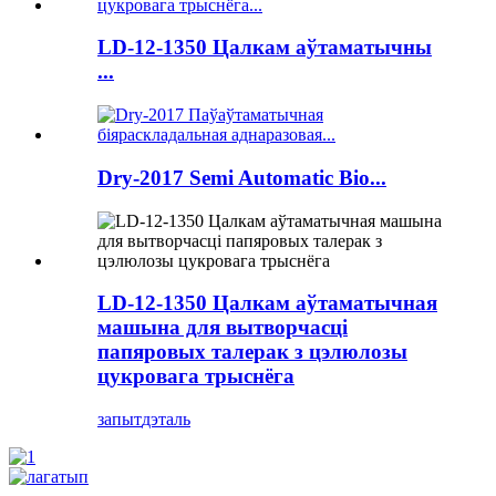
LD-12-1350 Цалкам аўтаматычны
...
Dry-2017 Semi Automatic Bio...
LD-12-1350 Цалкам аўтаматычная
машына для вытворчасці
папяровых талерак з цэлюлозы
цукровага трыснёга
запыт
дэталь