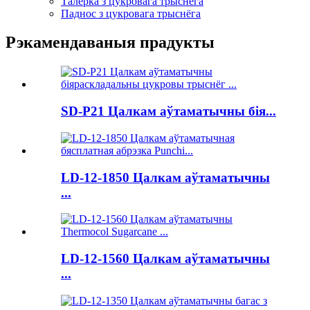
Талерка з цукровага трыснёга
Паднос з цукровага трыснёга
Рэкамендаваныя прадукты
SD-P21 Цалкам аўтаматычны бія...
LD-12-1850 Цалкам аўтаматычны
...
LD-12-1560 Цалкам аўтаматычны
...