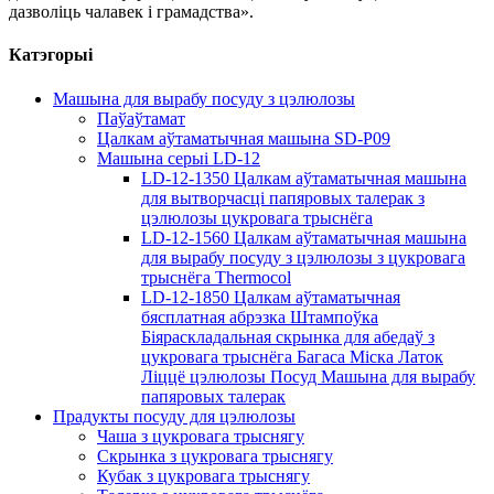
дазволіць чалавек і грамадства».
Катэгорыі
Машына для вырабу посуду з цэлюлозы
Паўаўтамат
Цалкам аўтаматычная машына SD-P09
Машына серыі LD-12
LD-12-1350 Цалкам аўтаматычная машына
для вытворчасці папяровых талерак з
цэлюлозы цукровага трыснёга
LD-12-1560 Цалкам аўтаматычная машына
для вырабу посуду з цэлюлозы з цукровага
трыснёга Thermocol
LD-12-1850 Цалкам аўтаматычная
бясплатная абрэзка Штампоўка
Біяраскладальная скрынка для абедаў з
цукровага трыснёга Багаса Міска Латок
Ліццё цэлюлозы Посуд Машына для вырабу
папяровых талерак
Прадукты посуду для цэлюлозы
Чаша з цукровага трыснягу
Скрынка з цукровага трыснягу
Кубак з цукровага трыснягу