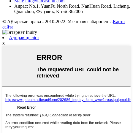
Mail: info@fareastintl.com
Адрас: No.1, YuanFu North Road, NanHuan Road, Licheng,
Quanzhou, Фуцзянь, Кітай 362005
© Аўтарскае права - 2010-2022: Усе правы абаронены.
Карта
сайта
Адправіць ліст
x