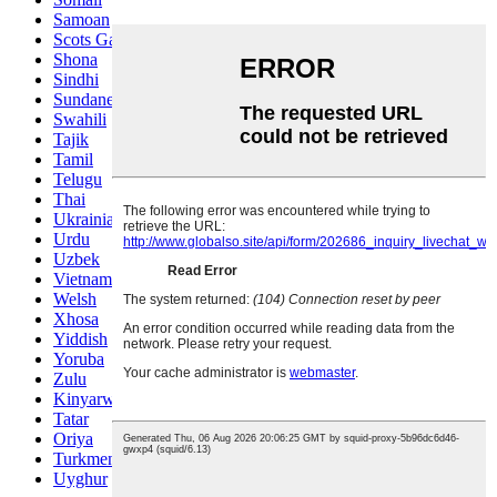
Samoan
Scots Gaelic
Shona
Sindhi
Sundanese
Swahili
Tajik
Tamil
Telugu
Thai
Ukrainian
Urdu
Uzbek
Vietnamese
Welsh
Xhosa
Yiddish
Yoruba
Zulu
Kinyarwanda
Tatar
Oriya
Turkmen
Uyghur