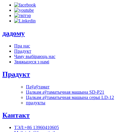
дадому
Пра нас
Прадукт
Чаму выбіраюць нас
Звяжыцеся з намі
Прадукт
Паўаўтамат
Цалкам аўтаматычная машына SD-P21
Цалкам аўтаматычная машына серыі LD-12
прадукты
Кантакт
ТЭЛ:+86 13960410605