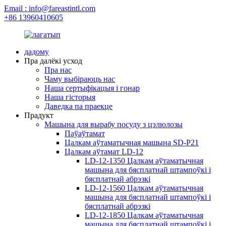
Email : info@fareastintl.com
+86 13960410605
дадому
Пра далёкі усход
Пра нас
Чаму выбіраюць нас
Наша сертыфікацыя і гонар
Наша гісторыя
Даведка па праекце
Прадукт
Машына для вырабу посуду з цэлюлозы
Паўаўтамат
Цалкам аўтаматычная машына SD-P21
Цалкам аўтамат LD-12
LD-12-1350 Цалкам аўтаматычная
машына для бясплатнай штампоўкі і
бясплатнай абрэзкі
LD-12-1560 Цалкам аўтаматычная
машына для бясплатнай штампоўкі і
бясплатнай абрэзкі
LD-12-1850 Цалкам аўтаматычная
машына для бясплатнай штампоўкі і