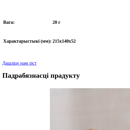
Вага:
20 г
Характарыстыкі (мм):
215x140x52
Дашліце нам ліст
Падрабязнасці прадукту