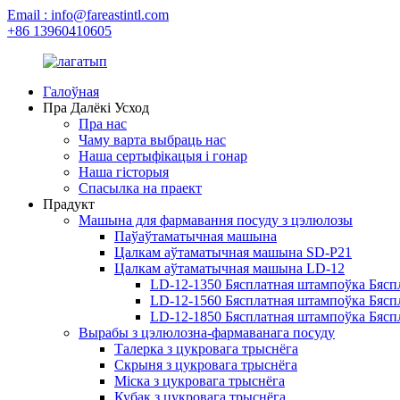
Email : info@fareastintl.com
+86 13960410605
Галоўная
Пра Далёкі Усход
Пра нас
Чаму варта выбраць нас
Наша сертыфікацыя і гонар
Наша гісторыя
Спасылка на праект
Прадукт
Машына для фармавання посуду з цэлюлозы
Паўаўтаматычная машына
Цалкам аўтаматычная машына SD-P21
Цалкам аўтаматычная машына LD-12
LD-12-1350 Бясплатная штампоўка Бясп
LD-12-1560 Бясплатная штампоўка Бясп
LD-12-1850 Бясплатная штампоўка Бясп
Вырабы з цэлюлозна-фармаванага посуду
Талерка з цукровага трыснёга
Скрыня з цукровага трыснёга
Міска з цукровага трыснёга
Кубак з цукровага трыснёга