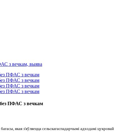
 без ПФАС з вечкам
багасы, якая з'яўляецца сельскагаспадарчымі адходамі цукровай