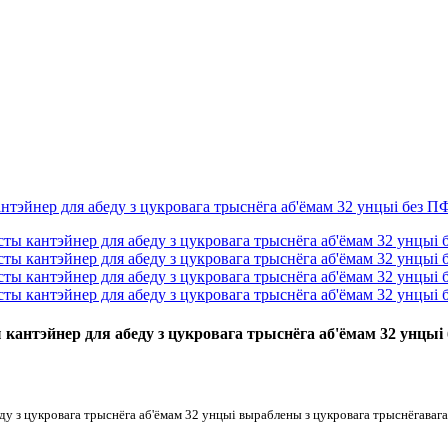
антэйнер для абеду з цукровага трыснёга аб'ёмам 32 унцыі
у з цукровага трыснёга аб'ёмам 32 унцыі выраблены з цукровага трыснёгавага 