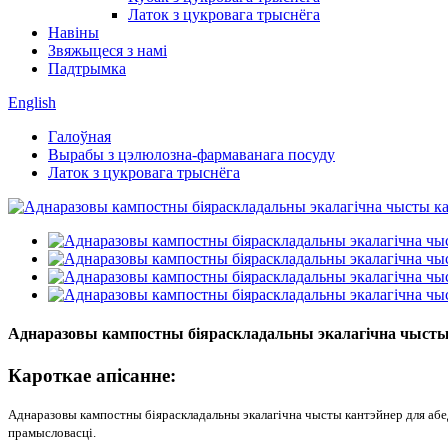
Латок з цукровага трыснёга
Навіны
Звяжыцеся з намі
Падтрымка
English
Галоўная
Вырабы з цэлюлозна-фармаванага посуду
Латок з цукровага трыснёга
Аднаразовы кампостны біяраскладальны экалагічна чысты к
Кароткае апісанне:
Аднаразовы кампостны біяраскладальны экалагічна чысты кантэйнер для абед
прамысловасці.